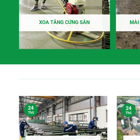
XOA TĂNG CỨNG SÀN
MÀI
24
24
Th5
Th5