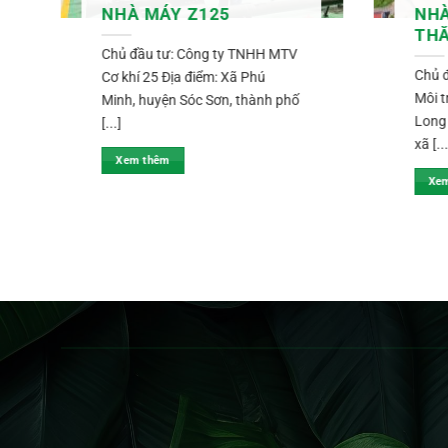
NHÀ MÁY Z125
NHÀ
TH
Chủ đầu tư: Công ty TNHH MTV
Chủ đ
Cơ khí 25 Địa điểm: Xã Phú
Môi 
Minh, huyện Sóc Sơn, thành phố
Long 
[...]
xã [...
Xem thêm
Xe