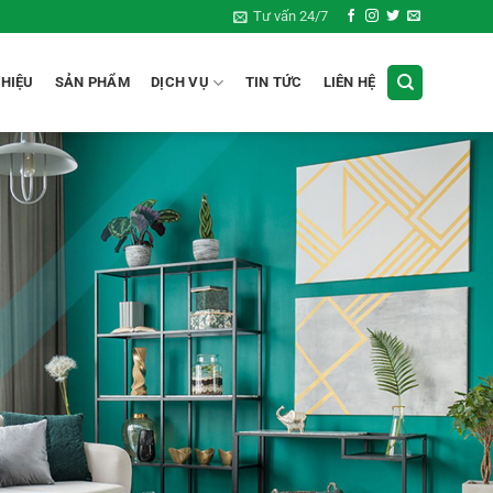
Tư vấn 24/7
THIỆU
SẢN PHẨM
DỊCH VỤ
TIN TỨC
LIÊN HỆ