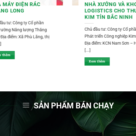
 MÁY ĐIỆN RÁC
NHÀ XƯỞNG VÀ KH
ĂNG LONG
LOGISTICS CHO TH
KIM TÍN BẮC NINH
ầu tư: Công ty Cổ phần
Chủ đầu tư: Công ty Cổ ph
trường Năng lượng Thăng
Phát triển Công nghiệp Kim
Địa điểm: Xã Phù Lãng, thị
Địa điểm: KCN Nam Sơn – 
]
[...]
m thêm
Xem thêm
SẢN PHẨM BÁN CHẠY