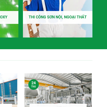
POXY
THI CÔNG SƠN NỘI, NGOẠI THẤT
24
Th5