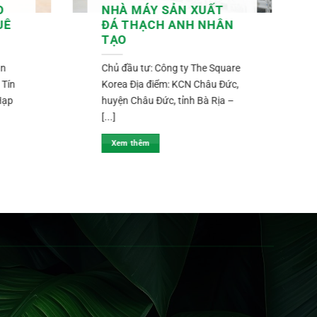
O
NHÀ MÁY SẢN XUẤT
UÊ
ĐÁ THẠCH ANH NHÂN
TẠO
ần
Chủ đầu tư: Công ty The Square
 Tín
Korea Địa điểm: KCN Châu Đức,
Hạp
huyện Châu Đức, tỉnh Bà Rịa –
[...]
Xem thêm