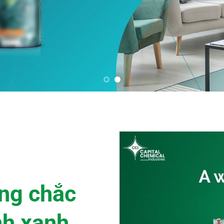
ững chắc
nh xanh